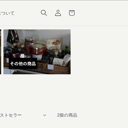
ロ
カ
グ
ー
について
イ
ト
ン
2個の商品