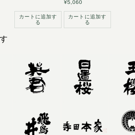
通
¥5,060
常
常
価
価
格
カートに追加す
カートに追加す
る
る
格
す