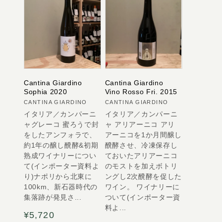
Cantina Giardino
Cantina Giardino
Sophia 2020
Vino Rosso Fri. 2015
販
販
CANTINA GIARDINO
CANTINA GIARDINO
イタリア／カンパーニ
イタリア／カンパーニ
売
売
ャグレーコ 蜜ろうで封
ャ アリアーニコ アリ
元:
元:
をしたアンフォラで、
アーニコを1か月間醸し
約1年の醸し醗酵&初期
醗酵させ、冷凍保存し
熟成ワイナリーについ
ておいたアリアーニコ
て(インポーター資料よ
のモストを加えボトリ
り)ナポリから北東に
ングし2次醗酵を促した
100km、新石器時代の
ワイン。 ワイナリーに
集落跡が発見さ...
ついて(インポーター資
料よ...
通
¥5,720