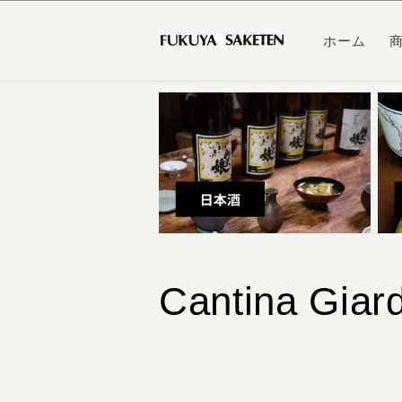
コンテ
ンツに
進む
ホーム
コ
Cantina Giar
レ