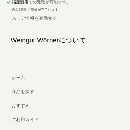
の
の
福屋酒店
での受取が可能です。
数
数
通常2時間で準備が完了します
量
量
ストア情報を表示する
を
を
減
増
Weingut Wörnerについて
ら
や
す
す
ホーム
商品を探す
おすすめ
ご利用ガイド