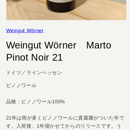
モ
ー
Weingut Wörner
ダ
ル
Weingut Wörner Marto
で
メ
デ
Pinot Noir 21
ィ
ア
(1)
ドイツ／ラインヘッセン
を
開
く
ピノノワール
品種：ピノノワール100%
21年は雨が多くピノノワールに貴腐菌がついた年で
す。入荷後、
1年寝かせてからのリリースです。
う