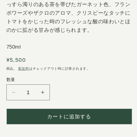
っすら濁りのある茶を帯びたガーネット色、
フラン
ボワーズやザクロのアロマ、
クリスピーなタッチに
トマトをかじった時のフレッシュな酸の味わ
いとほ
のかに拡がる甘みが感じられます。
750ml
通
¥5,500
常
税込。
配送料
はチェックアウト時に計算されます。
価
数量
数
格
量
Weingut
Weingut
Wörner
Wörner
Marto
Marto
Pinot
Pinot
カートに追加する
Noir
Noir
21
21