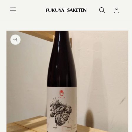
コンテ
カ
ンツに
ー
進む
ト
商品情
報にス
キップ